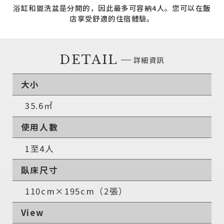
浴缸和盥洗盆是分開的，因此最多可容納4人。
您可以在飯
店享受舒適的住宿體驗。
DETAIL
詳細資訊
大小
35.6㎡
使用人數
1至4人
臥床尺寸
110cm×195cm（2張）
View