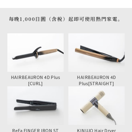
每晚1,000日圓（含稅）起即可使用熱門家電。
HAIRBEAURON 4D Plus
HAIRBEAURON 4D
[CURL]
Plus[STRAIGHT]
ReFa FINGER IRON ST
KINUJO Hair Dryer