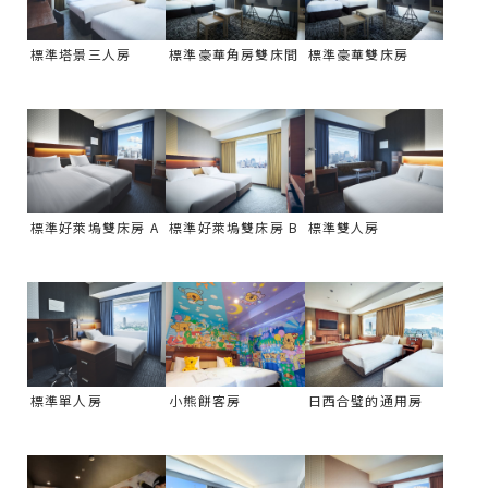
標準塔景三人房
標準豪華角房雙床間
標準豪華雙床房
標準好萊塢雙床房 A
標準好萊塢雙床房 B
標準雙人房
標準單人房
小熊餅客房
日西合璧的通用房