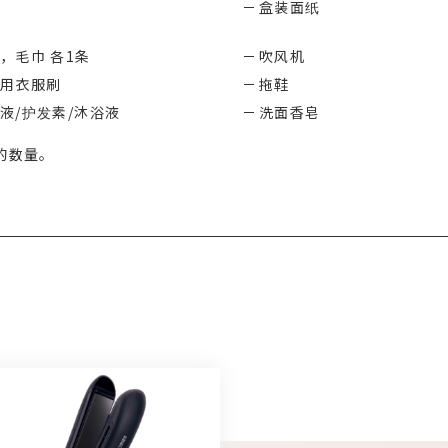
盒装面纸
，毛巾 各1条
吹风机
用衣服刷
拖鞋
液/护发素/沐浴液
洗面香皂
的数量。