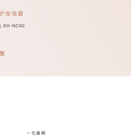
护发项目
EH-NC80
施
化装棉