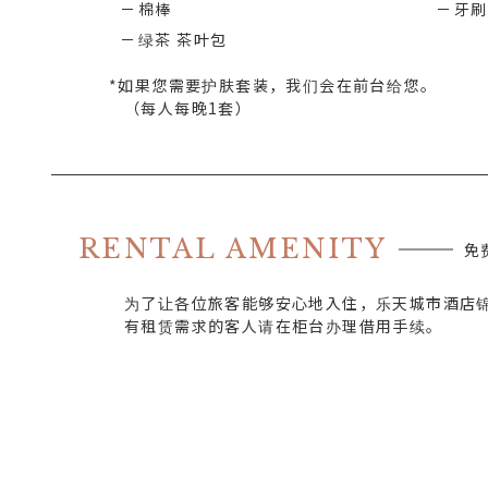
棉棒
牙刷
绿茶 茶叶包
*如果您需要护肤套装，我们会在前台给您。
（每人每晚1套）
RENTAL AMENITY
免
为了让各位旅客能够安心地入住，乐天城市酒店
有租赁需求的客人请在柜台办理借用手续。