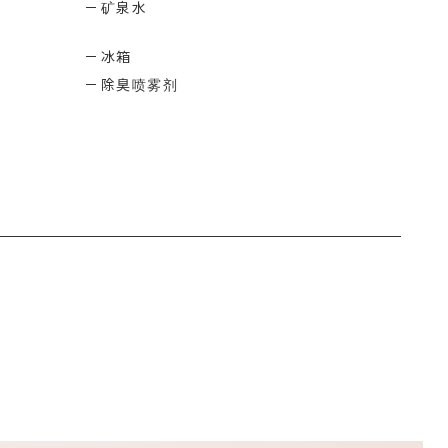
矿泉水
冰箱
除臭喷雾剂