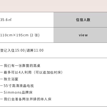
35.6㎡
住宿人数
110cm×195cm (2 张)
view
登记入住15:00
/
退房11:00
我们有一张靠窗的高桌
最多可以4人利用（可以追加临时床）
独立浴室
55寸高清液晶电视
Simmons品牌床
我们会准备两张并排的单人床