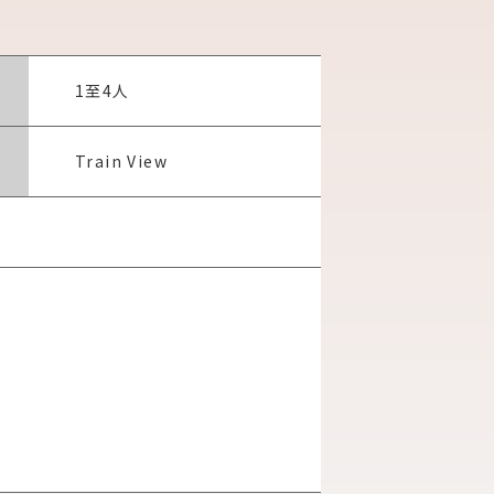
1至4人
Train View