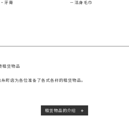
・牙膏
洁身毛巾
费租赁物品
锦糸町店为各位准备了各式各样的租赁物品。
租赁物品的介绍