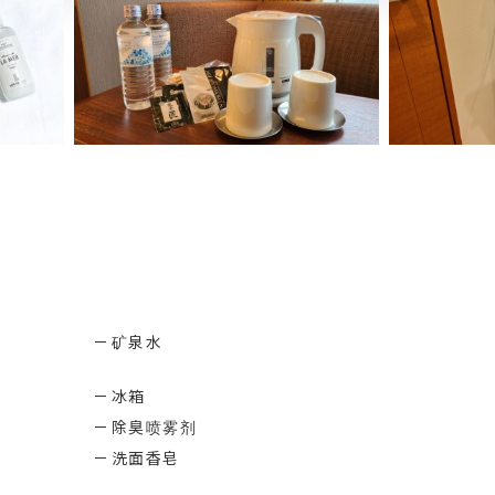
矿泉水
冰箱
除臭喷雾剂
洗面香皂