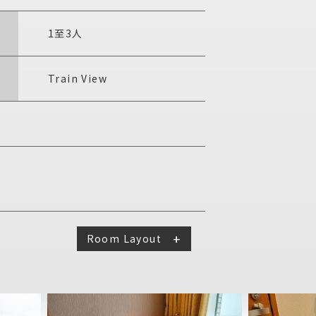
1至3人
Train View
Room Layout