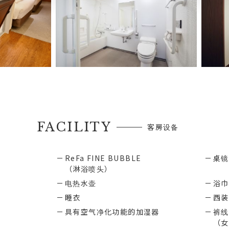
FACILITY
客房设备
ReFa FINE BUBBLE
桌镜
（淋浴喷头）
电热水壶
浴巾
睡衣
西装
具有空气净化功能的加湿器
裤线
（女