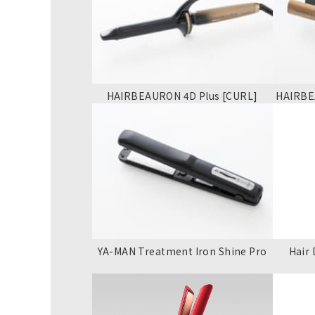
HAIRBEAURON 4D Plus [CURL]
HAIRBE
YA-MAN Treatment Iron Shine Pro
Hair