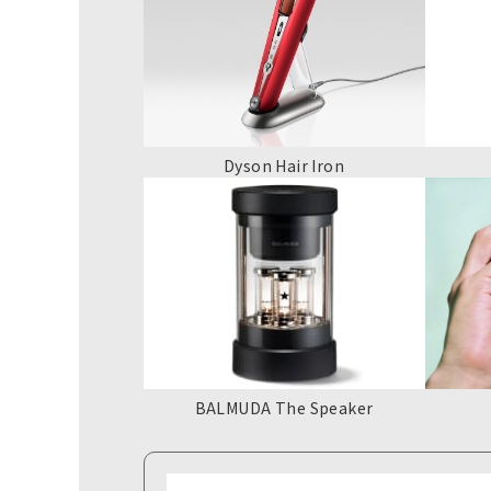
Dyson Hair Iron
BALMUDA The Speaker