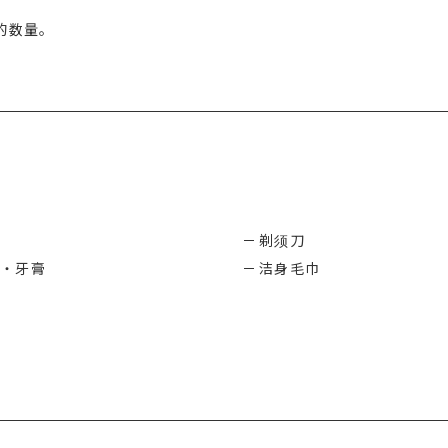
的数量。
剃须刀
・牙膏
洁身毛巾