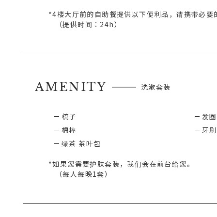
*4楼大厅前的自助餐提供以下便利品，请携带必要
（提供时间：24h）
AMENITY
洗漱套装
梳子
发圈
棉棒
牙刷
绿茶 茶叶包
*如果您需要护肤套装，我们会在前台给您。
（每人每晚1套）