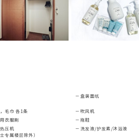
盒装面纸
，毛巾 各1条
吹风机
用衣服刷
拖鞋
热压机
洗发液/护发素/沐浴液
士专属楼层除外）