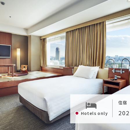
住宿
Hotels only