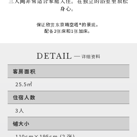
三人间非常适合家庭入住。
在独立的浴室里放松
身心。
保证欣赏东京晴空塔®的景观。
配备2张床和1张加床。
DETAIL
详细资料
客房面积
25.5㎡
住宿人数
3人
铺大小
110cm×195cm (2 张)