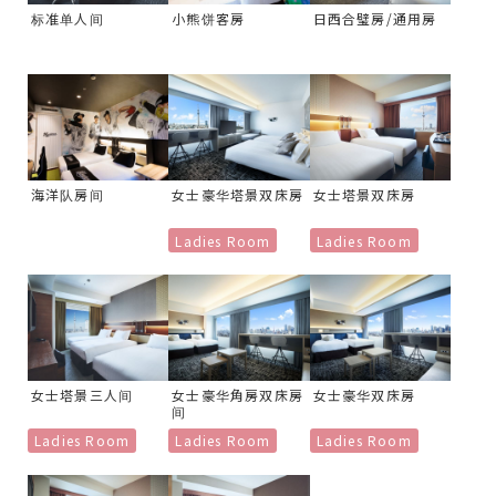
标准单人间
小熊饼客房
日西合璧房/通用房
海洋队房间
女士豪华塔景双床房
女士塔景双床房
Ladies Room
Ladies Room
女士塔景三人间
女士豪华角房
双床房
女士豪华双床房
间
Ladies Room
Ladies Room
Ladies Room